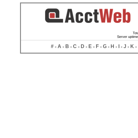
Tot
Server uptime
#
-
A
-
B
-
C
-
D
-
E
-
F
-
G
-
H
-
I
-
J
-
K
-