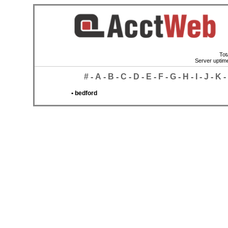
Tot
Server uptime
#
-
A
-
B
-
C
-
D
-
E
-
F
-
G
-
H
-
I
-
J
-
K
-
• bedford